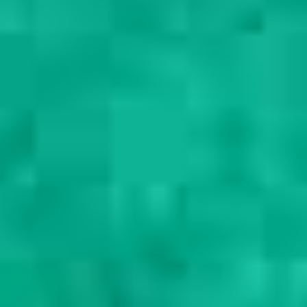
Aller
au
contenu