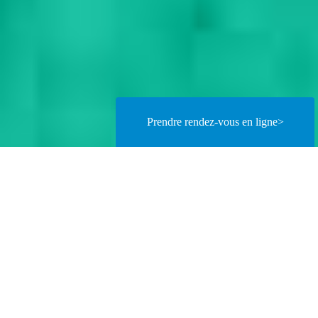
Prendre rendez-vous en ligne
>
Hypnose, Thérapie de
couple & Sexothérapie –
Clara Monthureux, à Paris