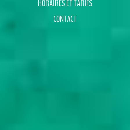
HORAIRES ET TARIFS
CONTACT