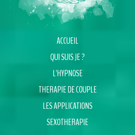
ACCUEIL
QUI SUIS JE ?
L'HYPNOSE
THERAPIE DE COUPLE
LES APPLICATIONS
SEXOTHERAPIE